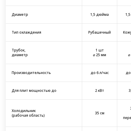
Диаметр
1,5 дюйма
1,
Тип охлаждения
Рубашечный
Кож
Трубок,
1 шт
диаметр
⌀ 25 мм
⌀
Производительность
до 6 л/час
до
Для плит мощностью до
2 кВт
3
Холодильник
35 см
(рабочая область)
пер