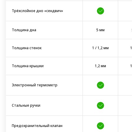
Трёхслойное дно «сендвич»
Толщина дна
5 мм
Толщина стенок
1 / 1,2 мм
1
Толщина крышки
1,2 мм
1
Электронный термометр
Стальные ручки
Предохранительный клапан