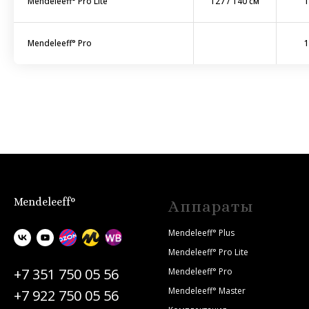
Mendeleeff° Pro Lite
127 / 140 см
1
Mendeleeff° Pro
1
Mendeleeff°
Аппараты
Mendeleeff° Plus
Mendeleeff° Pro Lite
+7 351 750 05 56
Mendeleeff° Pro
Mendeleeff° Master
+7 922 750 05 56