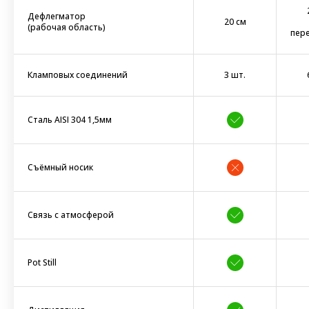
Дефлегматор
20 см
(рабочая область)
пер
Кламповых соединений
3 шт.
Сталь AISI 304 1,5мм
Съёмный носик
Связь с атмосферой
Pot Still